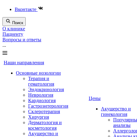
Вконтакте
Поиск
О клинике
Пациенту
Вопросы и ответы
...
Наши направления
Основные нозологии
Терапия и
гематология
Эндокринология
Неврология
Цены
Кардиология
Гастроэнтерология
Акушерство и
Склеротерапия
гинекология
Хирургия
Популярны
Дерматология и
анализы
косметология
Аллерголо
Акушерство и
Анализы к