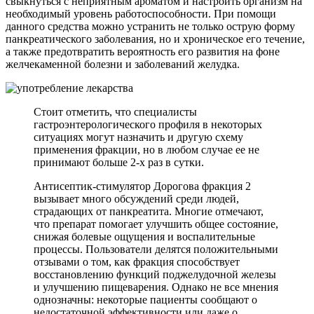
свыкнуться с неприятным ароматом и настроить организм на
необходимый уровень работоспособности. При помощи
данного средства можно устранить не только острую форму
панкреатического заболевания, но и хроническое его течение,
а также предотвратить вероятность его развития на фоне
желчекаменной болезни и заболеваний желудка.
Стоит отметить, что специалисты
гастроэнтерологического профиля в некоторых
ситуациях могут назначить и другую схему
применения фракции, но в любом случае ее не
принимают больше 2-х раз в сутки.
Антисептик-стимулятор Дорогова фракция 2
вызывает много обсуждений среди людей,
страдающих от панкреатита. Многие отмечают,
что препарат помогает улучшить общее состояние,
снижая болевые ощущения и воспалительные
процессы. Пользователи делятся положительными
отзывами о том, как фракция способствует
восстановлению функций поджелудочной железы
и улучшению пищеварения. Однако не все мнения
однозначны: некоторые пациенты сообщают о
недостаточной эффективности или даже о