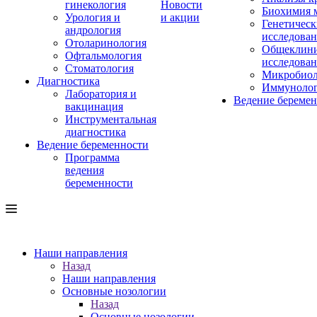
гинекология
Новости
Биохимия 
Урология и
и акции
Генетическ
андрология
исследова
Отоларинология
Общеклини
Офтальмология
исследова
Стоматология
Микробиол
Диагностика
Иммуноло
Лаборатория и
Ведение береме
вакцинация
Инструментальная
диагностика
Ведение беременности
Программа
ведения
беременности
Наши направления
Назад
Наши направления
Основные нозологии
Назад
Основные нозологии