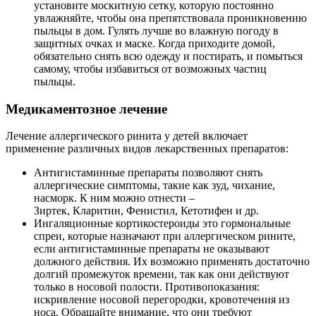
установите москитную сетку, которую постоянно
увлажняйте, чтобы она препятствовала проникновению
пыльцы в дом. Гулять лучше во влажную погоду в
защитных очках и маске. Когда приходите домой,
обязательно снять всю одежду и постирать, и помыться
самому, чтобы избавиться от возможных частиц
пыльцы.
Медикаментозное лечение
Лечение аллергического ринита у детей включает
применение различных видов лекарственных препаратов:
Антигистаминные препараты позволяют снять
аллергические симптомы, такие как зуд, чихание,
насморк. К ним можно отнести –
Зиртек, Кларитин, Фенистил, Кетотифен и др.
Ингаляционные кортикостероиды это гормональные
спреи, которые назначают при аллергическом рините,
если антигистаминные препараты не оказывают
должного действия. Их возможно применять достаточно
долгий промежуток времени, так как они действуют
только в носовой полости. Противопоказания:
искривление носовой перегородки, кровотечения из
носа. Обращайте внимание, что они требуют