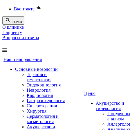
Вконтакте
Поиск
О клинике
Пациенту
Вопросы и ответы
...
Наши направления
Основные нозологии
Терапия и
гематология
Эндокринология
Неврология
Цены
Кардиология
Гастроэнтерология
Акушерство и
Склеротерапия
гинекология
Хирургия
Популярны
Дерматология и
анализы
косметология
Аллерголо
Акушерство и
Анализы к