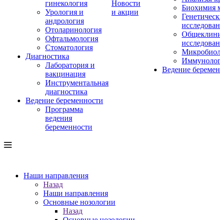
гинекология
Новости
Биохимия 
Урология и
и акции
Генетическ
андрология
исследова
Отоларинология
Общеклини
Офтальмология
исследова
Стоматология
Микробиол
Диагностика
Иммуноло
Лаборатория и
Ведение береме
вакцинация
Инструментальная
диагностика
Ведение беременности
Программа
ведения
беременности
Наши направления
Назад
Наши направления
Основные нозологии
Назад
Основные нозологии