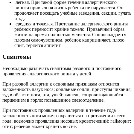
легкая. При такой форме течения аллергического
ринита привычная жизнь ребенка не нарушается. Он
продолжает посещать учебные заведения, секции, гулять
и т.д.
средняя и тяжелая. Протекание аллергического ринита
ребенок переносит крайне тяжело. Привычный образ
жизни на время полностью меняется. Сопровождается
плохим самочувствием, ребенок капризничает, плохо
спит, теряется аппетит.
Симптомы
Необходимо различать симптомы разового и постоянного
проявления аллергического ринита у детей.
При разовой аллергии к основным признакам относится
заложенность пазух носа; обильные сопли; приступы чихания;
зуд в области носа, рта, ушей; кашель, сопровождающийся
першением в горле; повышенное слезоотделение.
При постоянных проявлениях аллергии в течение года
заложенность носа может сохраняться на протяжении всего
года; возможно проявления носовых кровотечений; гайморит;
отит; ребенок может храпеть во сне.