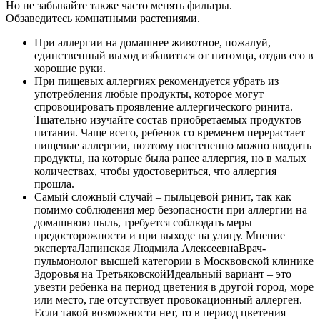
Но не забывайте также часто менять фильтры.
Обзаведитесь комнатными растениями.
При аллергии на домашнее животное, пожалуй,
единственный выход избавиться от питомца, отдав его в
хорошие руки.
При пищевых аллергиях рекомендуется убрать из
употребления любые продукты, которое могут
спровоцировать проявление аллергического ринита.
Тщательно изучайте состав приобретаемых продуктов
питания. Чаще всего, ребенок со временем перерастает
пищевые аллергии, поэтому постепенно можно вводить
продукты, на которые была ранее аллергия, но в малых
количествах, чтобы удостовериться, что аллергия
прошла.
Самый сложный случай – пыльцевой ринит, так как
помимо соблюдения мер безопасности при аллергии на
домашнюю пыль, требуется соблюдать меры
предосторожности и при выходе на улицу. Мнение
экспертаЛапинская Людмила АлексеевнаВрач-
пульмонолог высшей категории в Москвовской клинике
Здоровья на ТретьяковскойИдеальный вариант – это
увезти ребенка на период цветения в другой город, море
или место, где отсутствует провокационный аллерген.
Если такой возможности нет, то в период цветения