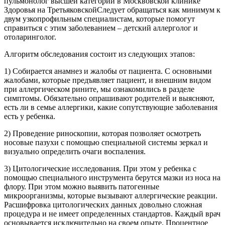
пульмонолог высшей категории в Москвовской клинике
Здоровья на ТретьяковскойСледует обращаться как минимум к
двум узкопрофильным специалистам, которые помогут
справиться с этим заболеванием – детский аллерголог и
отоларинголог.
Алгоритм обследования состоит из следующих этапов:
1) Собирается анамнез и жалобы от пациента. С основными
жалобами, которые предъявляет пациент, и внешним видом
при аллергическом рините, мы ознакомились в разделе
симптомы. Обязательно опрашивают родителей и выясняют,
есть ли в семье аллергики, какие сопутствующие заболевания
есть у ребенка.
2) Проведение риноскопии, которая позволяет осмотреть
носовые пазухи с помощью специальной системы зеркал и
визуально определить очаги воспаления.
3) Цитологические исследования. При этом у ребенка с
помощью специального инструмента берутся мазки из носа на
флору. При этом можно выявить патогенные
микроорганизмы, которые вызывают аллергические реакции.
Расшифровка цитологических данных довольно сложная
процедура и не имеет определенных стандартов. Каждый врач
основывается исключительно на своем опыте. Процентное