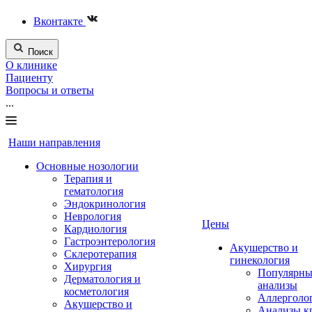
Вконтакте
Поиск
О клинике
Пациенту
Вопросы и ответы
...
Наши направления
Основные нозологии
Терапия и
гематология
Эндокринология
Неврология
Цены
Кардиология
Гастроэнтерология
Акушерство и
Склеротерапия
гинекология
Хирургия
Популярны
Дерматология и
анализы
косметология
Аллерголо
Акушерство и
Анализы к