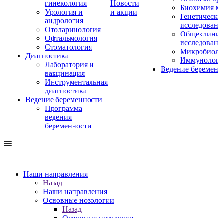
гинекология
Новости
Биохимия 
Урология и
и акции
Генетическ
андрология
исследова
Отоларинология
Общеклини
Офтальмология
исследова
Стоматология
Микробиол
Диагностика
Иммуноло
Лаборатория и
Ведение береме
вакцинация
Инструментальная
диагностика
Ведение беременности
Программа
ведения
беременности
Наши направления
Назад
Наши направления
Основные нозологии
Назад
Основные нозологии