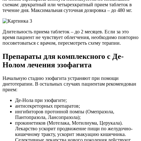
схемам: двукратный или четырехкратный прием таблеток в
течение дня. Максимальная суточная дозировка – до 480 мг.
Длительность приема таблеток – до 2 месяцев. Если за это
время пациент не чувствует облегчения, необходимо повторно
посоветоваться с врачом, пересмотреть схему терапии.
Препараты для комплексного с Де-
Нолом лечения эзофагита
Начальную стадию эзофагита устраняют при помощи
диетотерапии. В остальных случаях пациентам рекомендован
прием:
Де-Нола при эзофагите;
антисекреторных препаратов;
ингибиторов протонной помпы (Омепразола,
Пантопразола, Лансопразола);
прокинетиков (Мотелака, Мотилиума, Церукала).
Лекарство ускорит продвижение пищи по желудочно-
кишечному тракту, ускорит эвакуацию кишечника.
Селективные лекарства нового поколения действуют