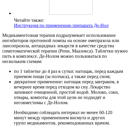
Читайте также:
Инструкция по применению препарата Де-Нол
Медикаментозная терапия подразумевает использование
ингибиторов протонной помпы на основе омепразола или
лансопразола, антацидных лекарств в качестве средства
симптоматической терапии (Рени, Маалокса). Таблетки нужно
пить в комплексе. Де-Нолом можно пользоваться по
нескольким схемам:
по 1 таблетке до 4 раз в сутки: натощак, перед каждым
приемом пищи (за полчаса), а также перед сном;
двукратное применение: натощак перед завтраком, в
вечернее время перед отходом ко сну. Лекарство
запивают очищенной, простой водой. Молоко, соки,
отвары, компоты для этой цели не подходят и
несовместимы с Де-Нолом.
Необходимо соблюдать интервал не менее 60-120
минут между применением висмута и других
групп медикаментов, рекомендованных врачом.