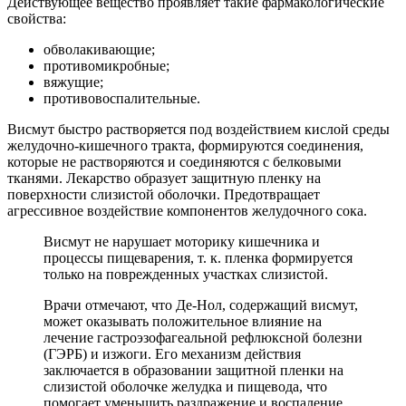
Действующее вещество проявляет такие фармакологические
свойства:
обволакивающие;
противомикробные;
вяжущие;
противовоспалительные.
Висмут быстро растворяется под воздействием кислой среды
желудочно-кишечного тракта, формируются соединения,
которые не растворяются и соединяются с белковыми
тканями. Лекарство образует защитную пленку на
поверхности слизистой оболочки. Предотвращает
агрессивное воздействие компонентов желудочного сока.
Висмут не нарушает моторику кишечника и
процессы пищеварения, т. к. пленка формируется
только на поврежденных участках слизистой.
Врачи отмечают, что Де-Нол, содержащий висмут,
может оказывать положительное влияние на
лечение гастроэзофагеальной рефлюксной болезни
(ГЭРБ) и изжоги. Его механизм действия
заключается в образовании защитной пленки на
слизистой оболочке желудка и пищевода, что
помогает уменьшить раздражение и воспаление.