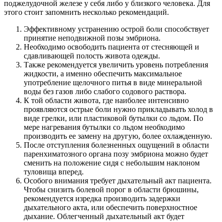
поджелудочной железе у себя либо у близкого человека. Для
этого стоит запомнить несколько рекомендаций.
Эффективному устранению острой боли способствует
принятие неподвижной позы эмбриона.
Необходимо освободить пациента от стесняющей и
сдавливающей полость живота одежды.
Также рекомендуется увеличить уровень потребления
жидкости, а именно обеспечить максимальное
употребление щелочного питья в виде минеральной
воды без газов либо слабого содового раствора.
К той области живота, где наиболее интенсивно
проявляются острые боли нужно прикладывать холод в
виде грелки, или пластиковой бутылки со льдом. По
мере нагревания бутылки со льдом необходимо
производить ее замену на другую, более охлажденную.
После отступления болезненных ощущений в области
паренхиматозного органа позу эмбриона можно будет
сменить на положение сидя с небольшим наклоном
туловища вперед.
Особого внимания требует дыхательный акт пациента.
Чтобы снизить болевой порог в области брюшины,
рекомендуется изредка производить задержки
дыхательного акта, или обеспечить поверхностное
дыхание. Облегченный дыхательный акт будет