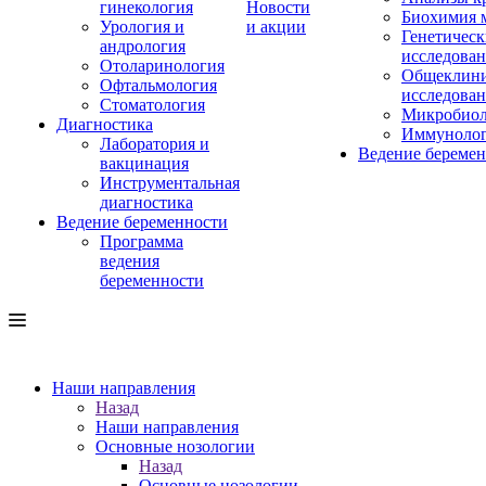
гинекология
Новости
Биохимия 
Урология и
и акции
Генетическ
андрология
исследова
Отоларинология
Общеклини
Офтальмология
исследова
Стоматология
Микробиол
Диагностика
Иммуноло
Лаборатория и
Ведение береме
вакцинация
Инструментальная
диагностика
Ведение беременности
Программа
ведения
беременности
Наши направления
Назад
Наши направления
Основные нозологии
Назад
Основные нозологии