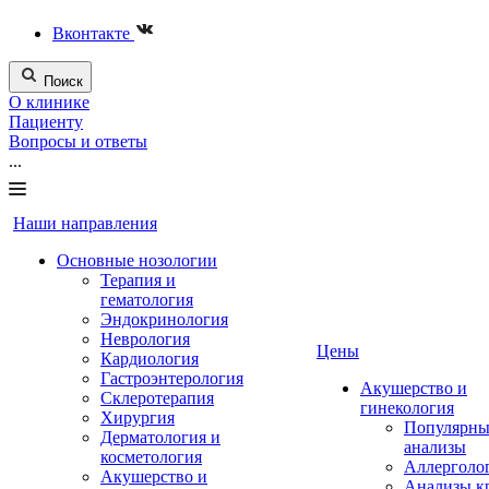
Вконтакте
Поиск
О клинике
Пациенту
Вопросы и ответы
...
Наши направления
Основные нозологии
Терапия и
гематология
Эндокринология
Неврология
Цены
Кардиология
Гастроэнтерология
Акушерство и
Склеротерапия
гинекология
Хирургия
Популярны
Дерматология и
анализы
косметология
Аллерголо
Акушерство и
Анализы к