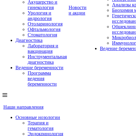
Акушерство и
Анализы к
гинекология
Новости
Биохимия 
Урология и
и акции
Генетическ
андрология
исследован
Отоларинология
Общеклини
Офтальмология
исследован
Стоматология
Микробиол
Диагностика
Иммунолог
Лаборатория и
Ведение беремен
вакцинация
Инструментальная
диагностика
Ведение беременности
Программа
ведения
беременности
Наши направления
Основные нозологии
Терапия и
гематология
Эндокринология