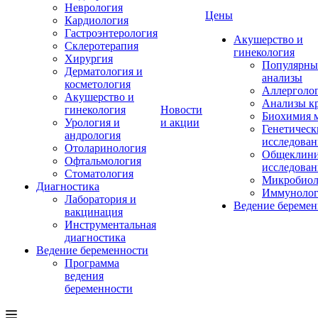
Неврология
Цены
Кардиология
Гастроэнтерология
Акушерство и
Склеротерапия
гинекология
Хирургия
Популярны
Дерматология и
анализы
косметология
Аллерголо
Акушерство и
Анализы к
гинекология
Новости
Биохимия 
Урология и
и акции
Генетическ
андрология
исследован
Отоларинология
Общеклини
Офтальмология
исследован
Стоматология
Микробиол
Диагностика
Иммунолог
Лаборатория и
Ведение беремен
вакцинация
Инструментальная
диагностика
Ведение беременности
Программа
ведения
беременности