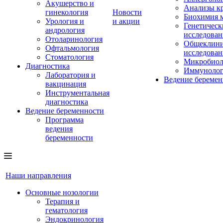
Акушерство и
Анализы к
гинекология
Новости
Биохимия 
Урология и
и акции
Генетическ
андрология
исследован
Отоларинология
Общеклини
Офтальмология
исследован
Стоматология
Микробиол
Диагностика
Иммунолог
Лаборатория и
Ведение беремен
вакцинация
Инструментальная
диагностика
Ведение беременности
Программа
ведения
беременности
Наши направления
Основные нозологии
Терапия и
гематология
Эндокринология