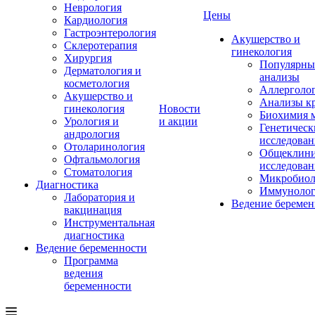
Неврология
Цены
Кардиология
Гастроэнтерология
Акушерство и
Склеротерапия
гинекология
Хирургия
Популярны
Дерматология и
анализы
косметология
Аллерголо
Акушерство и
Анализы к
гинекология
Новости
Биохимия 
Урология и
и акции
Генетическ
андрология
исследован
Отоларинология
Общеклини
Офтальмология
исследован
Стоматология
Микробиол
Диагностика
Иммунолог
Лаборатория и
Ведение беремен
вакцинация
Инструментальная
диагностика
Ведение беременности
Программа
ведения
беременности