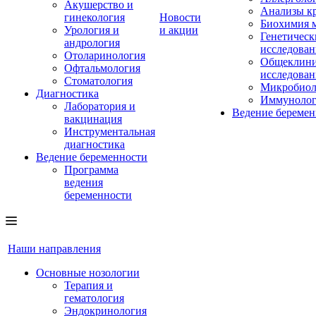
Акушерство и
Анализы к
гинекология
Новости
Биохимия 
Урология и
и акции
Генетическ
андрология
исследован
Отоларинология
Общеклини
Офтальмология
исследован
Стоматология
Микробиол
Диагностика
Иммунолог
Лаборатория и
Ведение беремен
вакцинация
Инструментальная
диагностика
Ведение беременности
Программа
ведения
беременности
Наши направления
Основные нозологии
Терапия и
гематология
Эндокринология