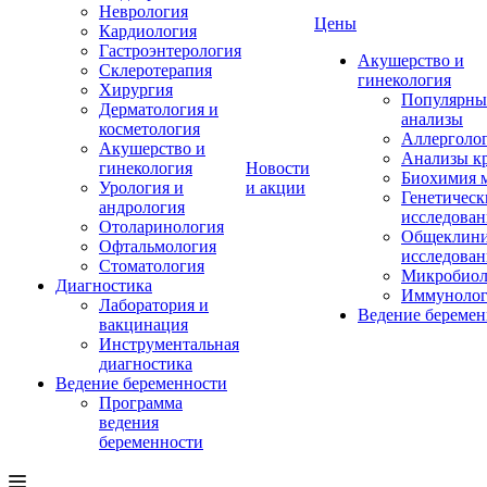
Неврология
Цены
Кардиология
Гастроэнтерология
Акушерство и
Склеротерапия
гинекология
Хирургия
Популярны
Дерматология и
анализы
косметология
Аллерголо
Акушерство и
Анализы к
гинекология
Новости
Биохимия 
Урология и
и акции
Генетическ
андрология
исследован
Отоларинология
Общеклини
Офтальмология
исследован
Стоматология
Микробиол
Диагностика
Иммунолог
Лаборатория и
Ведение беремен
вакцинация
Инструментальная
диагностика
Ведение беременности
Программа
ведения
беременности