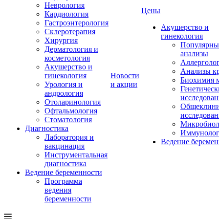
Неврология
Цены
Кардиология
Гастроэнтерология
Акушерство и
Склеротерапия
гинекология
Хирургия
Популярны
Дерматология и
анализы
косметология
Аллерголо
Акушерство и
Анализы к
гинекология
Новости
Биохимия 
Урология и
и акции
Генетическ
андрология
исследован
Отоларинология
Общеклини
Офтальмология
исследован
Стоматология
Микробиол
Диагностика
Иммунолог
Лаборатория и
Ведение беремен
вакцинация
Инструментальная
диагностика
Ведение беременности
Программа
ведения
беременности