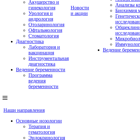
Акушерство и
Анализы к
гинекология
Новости
Биохимия 
Урология и
и акции
Генетическ
андрология
исследован
Отоларинология
Общеклини
Офтальмология
исследован
Стоматология
Микробиол
Диагностика
Иммунолог
Лаборатория и
Ведение беремен
вакцинация
Инструментальная
диагностика
Ведение беременности
Программа
ведения
беременности
Наши направления
Основные нозологии
Терапия и
гематология
Эндокринология